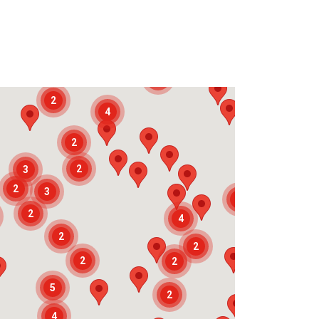
3
3
2
4
2
2
3
2
3
3
2
4
2
2
2
2
5
2
4