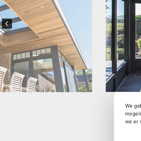
We geb
mogeli
we er 