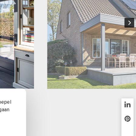
oepel
 gaan