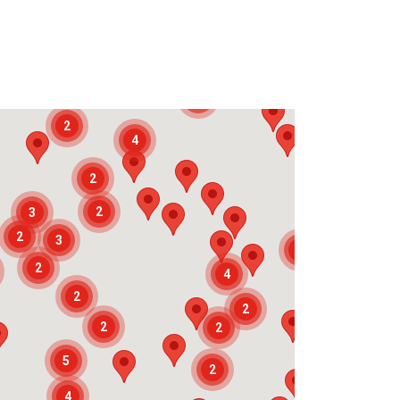
3
3
2
4
2
2
3
2
3
3
2
4
2
2
2
2
5
2
4