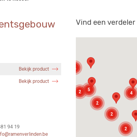
Vind een verdeler
entsgebouw
2
Bekijk product
Bekijk product
5
2
4
2
2
481 94 19
2
nfo@ramenverlinden.be