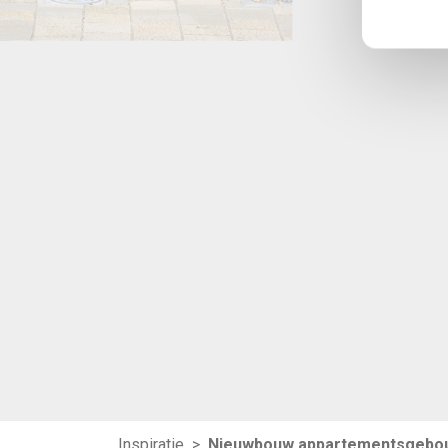
Inspiratie
>
Nieuwbouw appartementsgebou