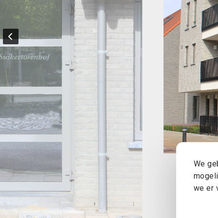
We geb
mogeli
we er 