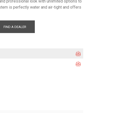
and professional look with unlimited options to
tem is perfectly water and air-tight and offers
FIND A DEALER