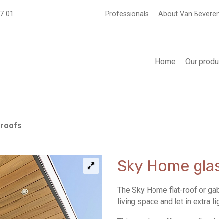
57 01
Professionals
About Van Bevere
Home
Our produ
 roofs
Sky Home glas
The Sky Home flat-roof or ga
living space and let in extra li