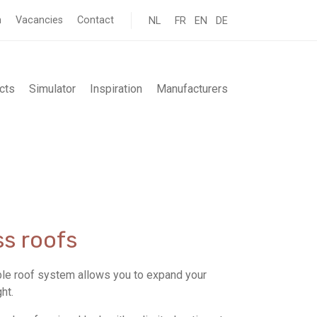
n
Vacancies
Contact
NL
FR
EN
DE
cts
Simulator
Inspiration
Manufacturers
s roofs
ble roof system allows you to expand your
ght.