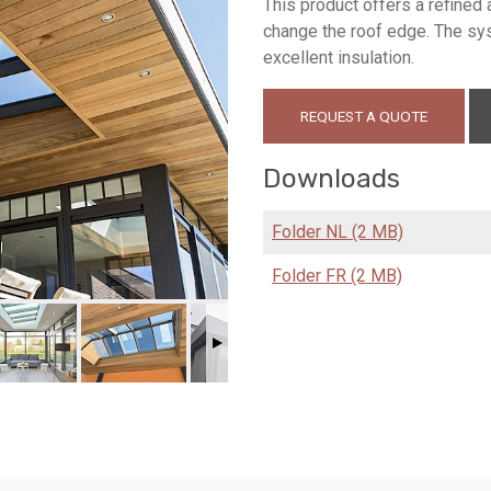
This product offers a refined 
change the roof edge. The sys
excellent insulation.
REQUEST A QUOTE
Downloads
Folder NL (2 MB)
Folder FR (2 MB)