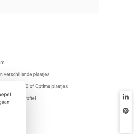
 mm
n verschillende plaatjes
erbroken B70 of Optima plaatjes
oepel
inium spanprofiel
 gaan