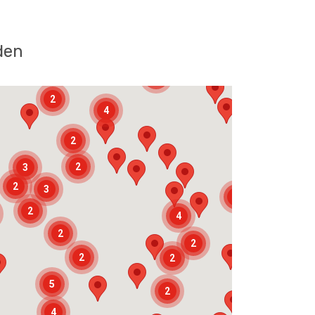
den
3
3
2
4
2
2
3
2
3
3
2
4
2
2
2
2
5
2
4