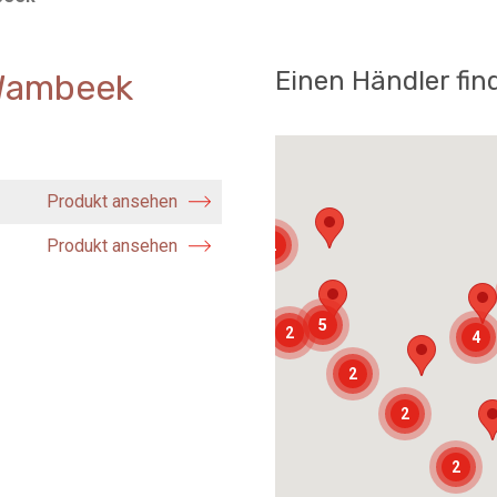
Einen Händler fin
Wambeek
Produkt ansehen
Produkt ansehen
2
5
2
4
2
2
2