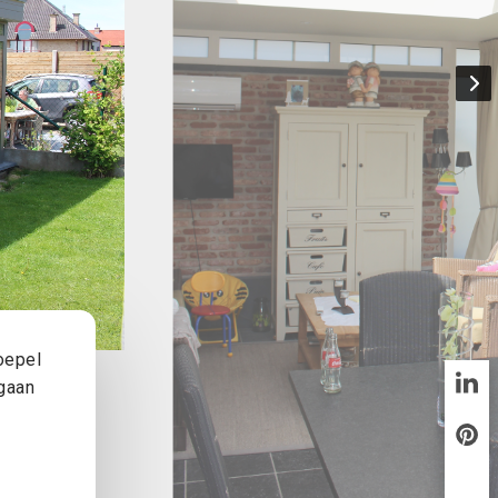
oepel
 gaan