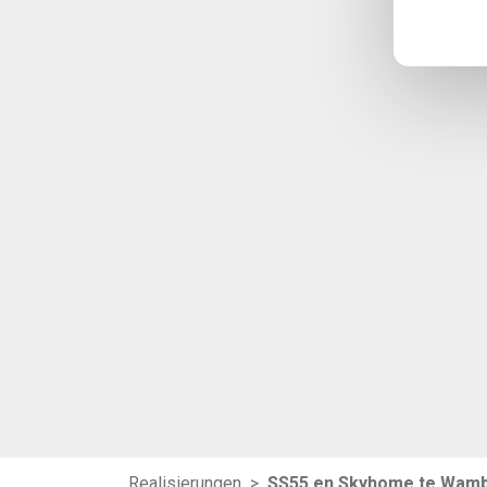
Realisierungen
>
SS55 en Skyhome te Wam