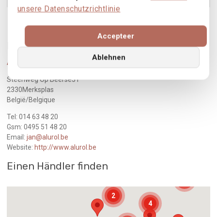
unsere Datenschutzrichtlinie
SS55
Produkt ansehen
Accepteer
Realisiert von
Ablehnen
Alurol Verandabouw
Steenweg Op Beerse51
2330Merksplas
België/Belgique
Tel: 014 63 48 20
Gsm: 0495 51 48 20
Email:
jan@alurol.be
Website:
http://www.alurol.be
Einen Händler finden
3
2
4