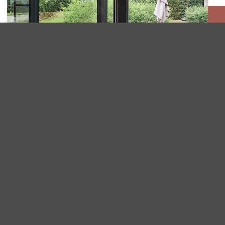
B70 EN SS 55 TE SINT-MARTENS-
LATEM
Pflege
Sicherheit
Mehr lesen
Mehr lesen