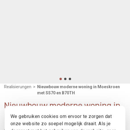
Realisierungen
>
Nieuwbouw moderne woning in Moeskroen
met SS70 en B70TH
Nieuwbouw moderne woning in
Moeskroen met SS70 en B70TH
We gebruiken cookies om ervoor te zorgen dat
onze website zo soepel mogelijk draait. Als je
Architekt : Benoit Courcelles