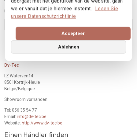
doorgaat met het gebruiken van de website, gaan
we er vanuit dat je hiermee instemt.
Lesen Sie
Gebruikte producten
unsere Datenschutzrichtlinie
B70 - B70TH
Produkt ansehen
Accepteer
SS70
Produkt ansehen
Ablehnen
Realisiert von
Dv-Tec
I.Z Waterven14
8501Kortrijk-Heule
België/Belgique
Showroom vorhanden
Tel: 056 35 54 77
Email:
info@dv-tec.be
Website:
http://www.dv-tec.be
Einen Händler finden