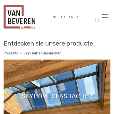
NL
FR
EN
DE
Entdecken sie unsere producte
Produkte
>
Sky Home Glasdächer
SKY HOME GLASDÄCHER