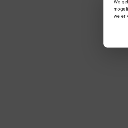
We geb
mogeli
we er 