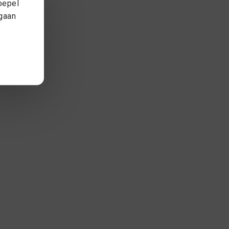
oepel
 gaan